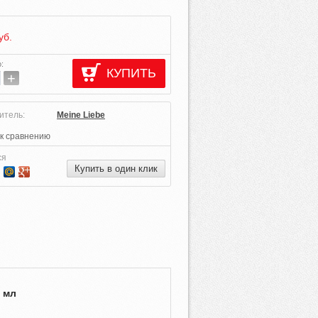
уб.
о
:
КУПИТЬ
+
итель:
Meine Liebe
к сравнению
ся
Купить в один клик
0 мл