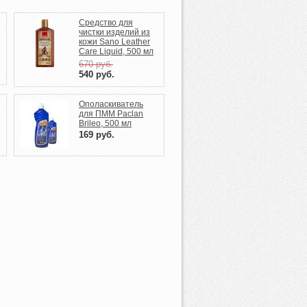
Средство для
х
чистки изделий из
кожи Sano Leather
Care Liquid, 500 мл
670
руб.
540
руб.
Ополаскиватель
для ПММ Paclan
Brileo, 500 мл
169
руб.