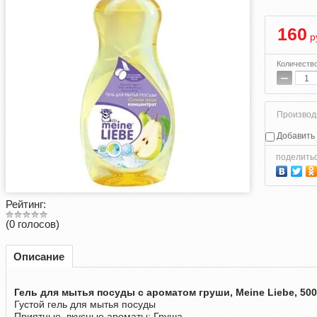
160
р
Количеств
−
Производ
Добавить 
поделить
Рейтинг:
(0 голосов)
Описание
Гель для мытья посуды с ароматом груши, Meine Liebe, 50
Густой гель для мытья посуды
Приятные, вкусные ароматы: Груша