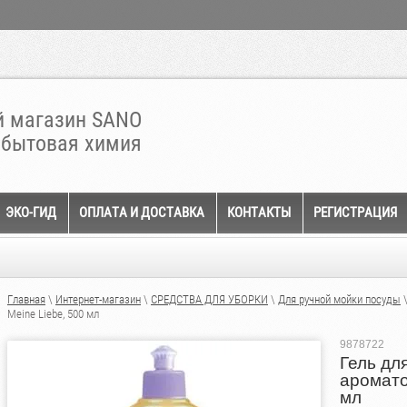
 магазин SANO
 бытовая химия
ЭКО-ГИД
ОПЛАТА И ДОСТАВКА
КОНТАКТЫ
РЕГИСТРАЦИЯ
Главная
\
Интернет-магазин
\
СРЕДСТВА ДЛЯ УБОРКИ
\
Для ручной мойки посуды
\
Meine Liebe, 500 мл
9878722
Гель дл
аромато
мл