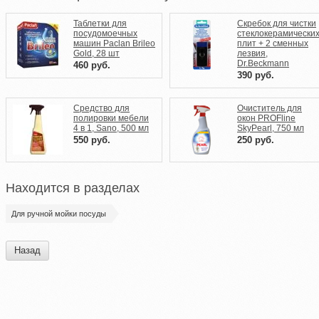
Таблетки для
Скребок для чистки
посудомоечных
стеклокерамически
машин Paclan Brileo
плит + 2 сменных
Gold, 28 шт
лезвия,
Dr.Beckmann
460
руб.
390
руб.
Средство для
Очиститель для
полировки мебели
окон PROFline
4 в 1, Sano, 500 мл
SkyPearl, 750 мл
550
руб.
250
руб.
Находится в разделах
Для ручной мойки посуды
Назад