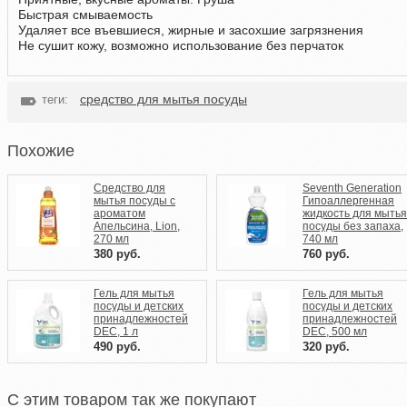
Быстрая смываемость
Удаляет все въевшиеся, жирные и засохшие загрязнения
Не сушит кожу, возможно использование без перчаток
средство для мытья посуды
теги:
Похожие
Средство для
Seventh Generation
мытья посуды с
Гипоаллергенная
ароматом
жидкость для мытья
Апельсина, Lion,
посуды без запаха,
270 мл
740 мл
380
руб.
760
руб.
Гель для мытья
Гель для мытья
посуды и детских
посуды и детских
принадлежностей
принадлежностей
DEC, 1 л
DEC, 500 мл
490
руб.
320
руб.
C этим товаром так же покупают