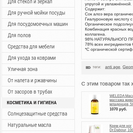
Для стекол и зеркал
упругой и увлажнённой.
Содержит:
Для ручной мойки посуды
Сок алоэ вера органиче
Гиалуроновую кислоту 
Для посудомоечных машин
Органическое подсолну
Комбинация красных вод
коллагена.
Для полов
98% НАТУРАЛЬНОГО 
78% всех ингредиент
Средства для мебели
*С органической сер
Для ухода за коврами
anti age
,
Geom
теги:
Уличная зона
От налета и ржавчины
C этим товаром так 
От засоров в трубах
WELEDA Масл
массажа живо
КОСМЕТИКА И ГИГИЕНА
младенцев, 5
1070
руб.
Солнцезащитные средства
Натуральные масла
Крем для ног
Dr.Dabour, 10