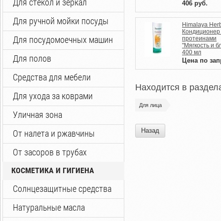
Для стекол и зеркал
406
руб.
Для ручной мойки посуды
Himalaya Her
Кондиционер
Для посудомоечных машин
протеинами
"Мягкость и бл
400 мл
Для полов
Цена по зап
Средства для мебели
Находится в раздел
Для ухода за коврами
Для лица
Уличная зона
Назад
От налета и ржавчины
От засоров в трубах
КОСМЕТИКА И ГИГИЕНА
Солнцезащитные средства
Натуральные масла