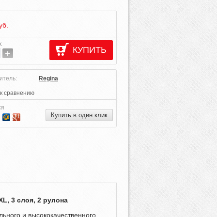
уб.
о
:
КУПИТЬ
+
итель:
Regina
к сравнению
ся
Купить в один клик
, 3 слоя, 2 рулона
льного и высококачественного