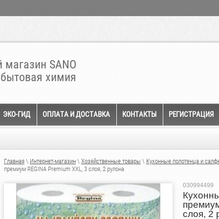
 магазин SANO
 бытовая химия
ЭКО-ГИД
ОПЛАТА И ДОСТАВКА
КОНТАКТЫ
РЕГИСТРАЦИЯ
Главная
\
Интернет-магазин
\
Хозяйственные товары
\
Кухонные полотенца и салф
премиум REGINA Premium ХХL, 3 слоя, 2 рулона
030994499
Кухонн
премиум
слоя, 2