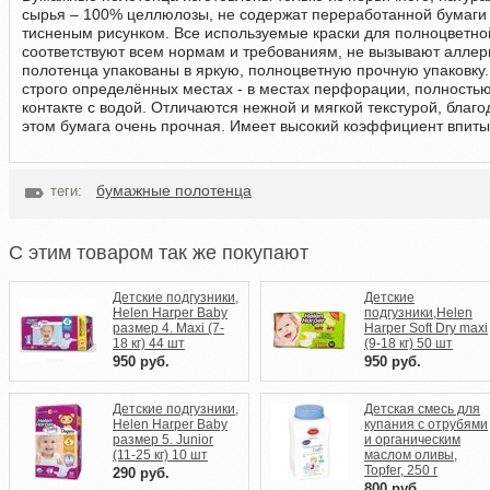
сырья – 100% целлюлозы, не содержат переработанной бумаги и
тисненым рисунком. Все используемые краски для полноцветно
соответствуют всем нормам и требованиям, не вызывают алле
полотенца упакованы в яркую, полноцветную прочную упаковку.
строго определённых местах - в местах перфорации, полностью
контакте с водой. Отличаются нежной и мягкой текстурой, благ
этом бумага очень прочная. Имеет высокий коэффициент впиты
бумажные полотенца
теги:
C этим товаром так же покупают
Детские подгузники,
Детские
Helen Harper Baby
подгузники,Helen
размер 4. Maxi (7-
Harper Soft Dry maxi
18 кг) 44 шт
(9-18 кг) 50 шт
950
руб.
950
руб.
Детские подгузники,
Детская смесь для
Helen Harper Baby
купания с отрубями
размер 5. Junior
и органическим
(11-25 кг) 10 шт
маслом оливы,
Topfer, 250 г
290
руб.
800
руб.