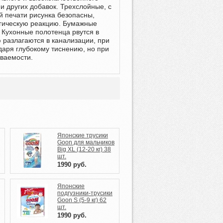
 других добавок. Трехслойные, с
й печати рисунка безопасны,
ргическую реакцию. Бумажные
 Кухонные полотенца рвутся в
 разлагаются в канализации, при
одаря глубокому тиснению, но при
ваемости.
Японские трусики
Goon для мальчиков
Big XL (12-20 кг) 38
шт.
1990
руб.
Японские
подгузники-трусики
Goon S (5-9 кг) 62
шт.
1990
руб.