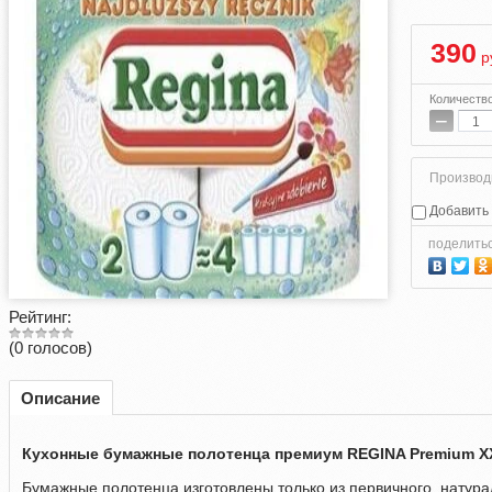
390
р
Количеств
−
Производ
Добавить 
поделить
Рейтинг:
(0 голосов)
Описание
Кухонные бумажные полотенца премиум REGINA Premium ХХL
Бумажные полотенца изготовлены только из первичного, натура