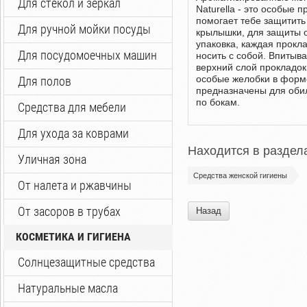
Для стекол и зеркал
Naturella - это особые
помогает тебе защитит
Для ручной мойки посуды
крылышки, для защиты о
упаковка, каждая прокла
Для посудомоечных машин
носить с собой. Впитыв
верхний слой прокладок 
особые желобки в форме
Для полов
предназначены для оби
по бокам.
Средства для мебели
Для ухода за коврами
Находится в раздел
Уличная зона
Средства женской гигиены
От налета и ржавчины
От засоров в трубах
Назад
КОСМЕТИКА И ГИГИЕНА
Солнцезащитные средства
Натуральные масла