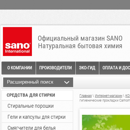
Официальный магазин SANO
Натуральная бытовая химия
О КОМПАНИИ
ПРОИЗВОДИТЕЛИ
ЭКО-ГИД
ОПЛАТА И ДО
Расширенный поиск
СРЕДСТВА ДЛЯ СТИРКИ
Главная
\
Интернет-магазин
\
КО
гигиенические прокладки Camomil
Стиральные порошки
Гели и капсулы для стирки
Смягчители для белья