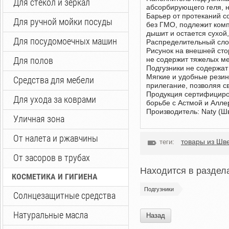
Для стекол и зеркал
абсорбирующего геля, н
Барьер от протеканий с
Для ручной мойки посуды
без ГМО, подлежит комп
дышит и остается сухой
Для посудомоечных машин
Распределительный слой
Рисунок на внешней ст
Для полов
не содержит тяжелых ме
Подгузники не содержат
Мягкие и удобные рези
Средства для мебели
прилегание, позволяя с
Продукция сертифициро
Для ухода за коврами
борьбе с Астмой и Алле
Производитель: Naty (Ш
Уличная зона
От налета и ржавчины
товары из Шв
теги:
От засоров в трубах
Находится в раздел
КОСМЕТИКА И ГИГИЕНА
Подгузники
Солнцезащитные средства
Натуральные масла
Назад