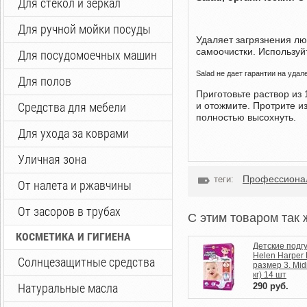
Для стекол и зеркал
Для ручной мойки посуды
Удаляет загрязнения лю
самоочистки. Используйт
Для посудомоечных машин
Salad не дает гарантии на уда
Для полов
Приготовьте раствор из
Средства для мебели
и отожмите. Протрите и
полностью высохнуть.
Для ухода за коврами
Уличная зона
Профессионал
теги:
От налета и ржавчины
От засоров в трубах
C этим товаром так 
КОСМЕТИКА И ГИГИЕНА
Детские подгу
Helen Harper
Солнцезащитные средства
размер 3. Midi
кг) 14 шт
Натуральные масла
290
руб.