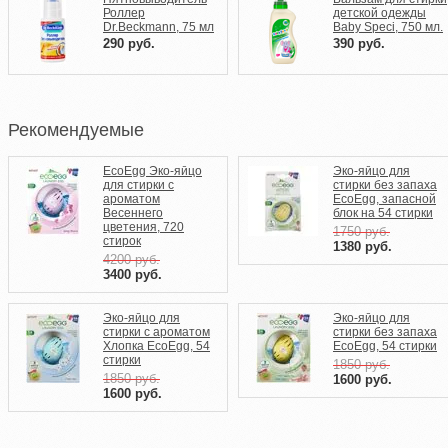
Роллер
детской одежды
Dr.Beckmann, 75 мл
Baby Speci, 750 мл.
290
руб.
390
руб.
Рекомендуемые
EcoEgg Эко-яйцо
Эко-яйцо для
для стирки с
стирки без запаха
ароматом
EcoEgg, запасной
Весеннего
блок на 54 стирки
цветения, 720
1750
руб.
стирок
1380
руб.
4200
руб.
3400
руб.
Эко-яйцо для
Эко-яйцо для
стирки c ароматом
стирки без запаха
Хлопка EcoEgg, 54
EcoEgg, 54 стирки
стирки
1850
руб.
1850
руб.
1600
руб.
1600
руб.