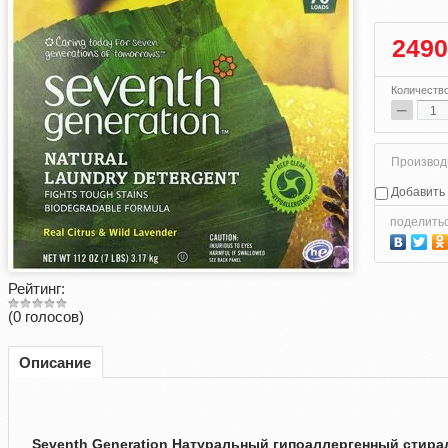
2490
Количеств
−
Производ
Добавить 
поделить
Рейтинг:
(0 голосов)
Описание
Seventh Generation Натуральный гипоаллергенный стира