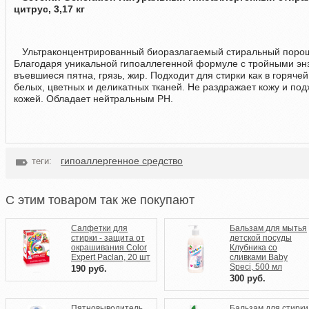
цитрус, 3,17 кг
Ультраконцентрированный биоразлагаемый стиральный порошо
Благодаря уникальной гипоаллегенной формуле с тройными эн
въевшиеся пятна, грязь, жир. Подходит для стирки как в горячей
белых, цветных и деликатных тканей. Не раздражает кожу и под
кожей. Обладает нейтральным PH.
гипоаллергенное средство
теги:
C этим товаром так же покупают
Салфетки для
Бальзам для мытья
стирки - защита от
детской посуды
окрашивания Color
Клубника со
Expert Paclan, 20 шт
сливками Baby
Speci, 500 мл
190
руб.
300
руб.
Пятновыводитель
Бальзам для стирки