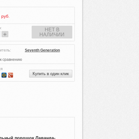
руб.
о
:
НЕТ В
+
НАЛИЧИИ
итель:
Seventh Generation
к сравнению
ся
Купить в один клик
льный порошок Лаванда-