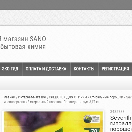
 магазин SANO
 бытовая химия
ЭКО-ГИД
ОПЛАТА И ДОСТАВКА
КОНТАКТЫ
РЕГИСТРАЦИЯ
Главная
\
Интернет-магазин
\
СРЕДСТВА ДЛЯ СТИРКИ
\
Стиральные порошки
\ Sev
гипоаллергенный стиральный порошок Лаванда-цитрус, 3,17 кг
3482783
Seventh
гипоалл
порошок