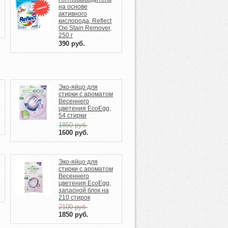
на основе
активного
кислорода, Reflect
Oxi Stain Remover,
250 г
390
руб.
Эко-яйцо для
стирки c ароматом
Весеннего
цветения EcoEgg,
54 стирки
1850
руб.
1600
руб.
Эко-яйцо для
стирки c ароматом
Весеннего
цветения EcoEgg,
запасной блок на
210 стирок
2100
руб.
1850
руб.