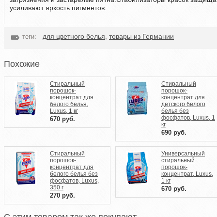
усиливают яркость пигментов.
для цветного белья
,
товары из Германии
теги:
Похожие
Стиральный
Стиральный
порошок-
порошок-
концентрат для
концентрат для
белого белья,
детского белого
Luxus, 1 кг
белья без
фосфатов, Luxus, 1
670
руб.
кг
690
руб.
Стиральный
Универсальный
порошок-
стиральный
концентрат для
порошок-
белого белья без
концентрат, Luxus,
фосфатов, Luxus,
1 кг
350 г
670
руб.
270
руб.