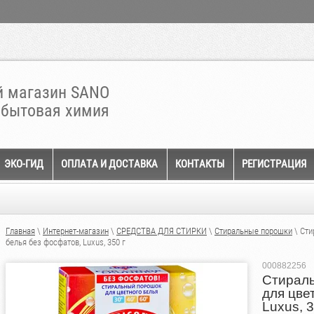
 магазин SANO
 бытовая химия
ЭКО-ГИД
ОПЛАТА И ДОСТАВКА
КОНТАКТЫ
РЕГИСТРАЦИЯ
Главная
\
Интернет-магазин
\
СРЕДСТВА ДЛЯ СТИРКИ
\
Стиральные порошки
\ Сти
белья без фосфатов, Luxus, 350 г
000882256
Стираль
для цве
Luxus, 3