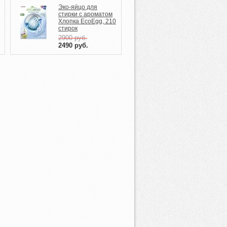
Эко-яйцо для
стирки c ароматом
Хлопка EcoEgg, 210
стирок
2900
руб.
2490
руб.