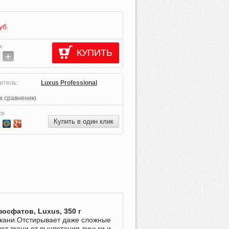
уб.
о
:
КУПИТЬ
+
итель:
Luxus Professional
к сравнению
ся
Купить в один клик
осфатов, Luxus, 350 г
ткани.Отстирывает даже сложные
т ткани от выцветания,линьки и