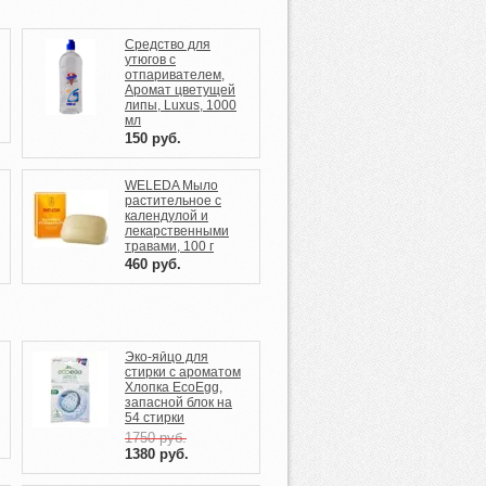
Средство для
утюгов с
отпаривателем,
Аромат цветущей
липы, Luxus, 1000
мл
150
руб.
WELEDA Мыло
растительное с
календулой и
лекарственными
травами, 100 г
460
руб.
Эко-яйцо для
стирки c ароматом
Хлопка EcoEgg,
запасной блок на
54 стирки
1750
руб.
1380
руб.