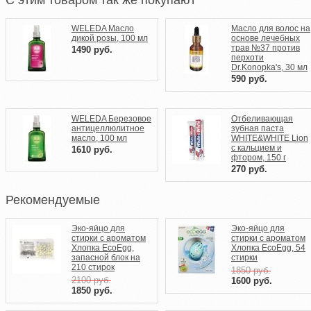
C этим товаром так же покупают
WELEDA Масло
Масло для волос на
дикой розы, 100 мл
основе лечебных
трав №37 против
1490
руб.
перхоти
Dr.Konopka's, 30 мл
590
руб.
WELEDA Березовое
Отбеливающая
антицеллюлитное
зубная паста
масло, 100 мл
WHITE&WHITE Lion
c кальцием и
1610
руб.
фтором, 150 г
270
руб.
Рекомендуемые
Эко-яйцо для
Эко-яйцо для
стирки c ароматом
стирки c ароматом
Хлопка EcoEgg,
Хлопка EcoEgg, 54
запасной блок на
стирки
210 стирок
1850
руб.
2100
руб.
1600
руб.
1850
руб.