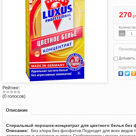
270
р
Количеств
−
Производ
Добавить 
поделить
Рейтинг:
(0 голосов)
Описание
Стиральный порошок-концентрат для цветного белья без ф
Описание:
Без хлора.Без фосфатов.
Подходит для всех видов 
загрязнения и застарелые пятна.
Стабилизаторы красок защищаю