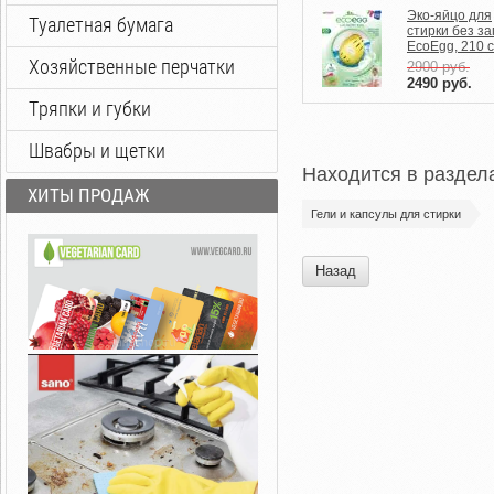
Эко-яйцо для
Туалетная бумага
стирки без з
EcoEgg, 210 
Хозяйственные перчатки
2900
руб.
2490
руб.
Тряпки и губки
Швабры и щетки
Находится в раздел
ХИТЫ ПРОДАЖ
Гели и капсулы для стирки
Назад