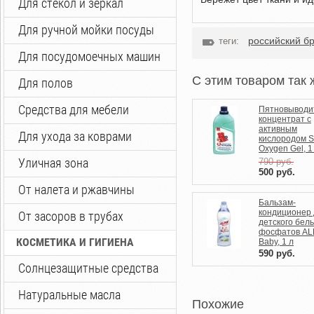
Для стекол и зеркал
Для ручной мойки посуды
российский б
теги:
Для посудомоечных машин
C этим товаром так 
Для полов
Средства для мебели
Пятновыводи
концентрат с
активным
Для ухода за коврами
кислородом 
Oxygen Gel, 1
Уличная зона
790
руб.
500
руб.
От налета и ржавчины
Бальзам-
кондиционер
От засоров в трубах
детского бель
фосфатов AL
КОСМЕТИКА И ГИГИЕНА
Baby, 1 л
590
руб.
Солнцезащитные средства
Натуральные масла
Похожие