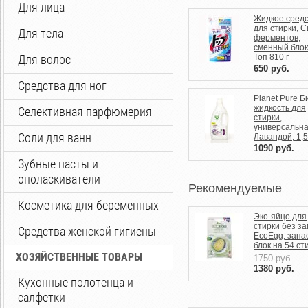
Для лица
Жидкое сред
для стирки, 
Для тела
ферментов,
сменный блок,
Для волос
Топ 810 г
650
руб.
Средства для ног
Planet Pure Б
жидкость для
Селективная парфюмерия
стирки,
универсальна
Соли для ванн
Лавандой, 1,5
1090
руб.
Зубные пасты и
ополаскиватели
Рекомендуемые
Косметика для беременных
Эко-яйцо для
стирки без з
Средства женской гигиены
EcoEgg, запа
блок на 54 ст
ХОЗЯЙСТВЕННЫЕ ТОВАРЫ
1750
руб.
1380
руб.
Кухонные полотенца и
салфетки