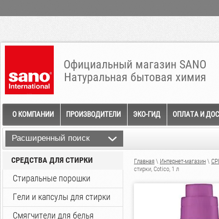
Официальный магазин SANO
Натуральная бытовая химия
О КОМПАНИИ
ПРОИЗВОДИТЕЛИ
ЭКО-ГИД
ОПЛАТА И ДО
Расширенный поиск
СРЕДСТВА ДЛЯ СТИРКИ
Главная
\
Интернет-магазин
\
СР
стирки, Cotico, 1 л
Стиральные порошки
Гели и капсулы для стирки
Смягчители для белья