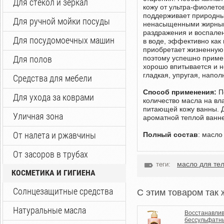
Для стекол и зеркал
кожу от ультра-фиолето
поддерживает природный
Для ручной мойки посуды
ненасыщенными жирными
раздражения и воспален
Для посудомоечных машин
в воде, эффективно как
приобретает жизненную 
Для полов
поэтому успешно приме
хорошо впитывается и н
гладкая, упругая, напол
Средства для мебели
Способ применения:
П
Для ухода за коврами
количество масла на вл
питающей кожу ванны. Дл
Уличная зона
ароматной теплой ванне
От налета и ржавчины
Полный состав
: масло
От засоров в трубах
масло для те
теги:
КОСМЕТИКА И ГИГИЕНА
Солнцезащитные средства
C этим товаром так 
Натуральные масла
Восстанавли
бессульфатн