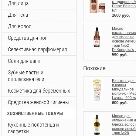
кондицонер M
Для лица
Diane Botanic
мл
Для тела
1600
руб.
Для волос
Масло
восстанавли
Средства для ног
для волос на
основе лече
трав №52
Селективная парфюмерия
Dr.Konopka's,
590
руб.
Соли для ванн
Похожие
Зубные пасты и
ополаскиватели
Био-гель для
и ванны
Миндальное
Косметика для беременных
молочко - Мё
Lavera, 200 м
Средства женской гигиены
600
руб.
ХОЗЯЙСТВЕННЫЕ ТОВАРЫ
Масло для
увлажнения и
Кухонные полотенца и
блеска волос 
основе лече
салфетки
трав №28